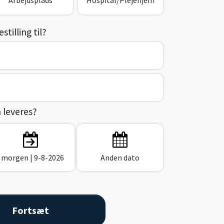
Arbejdsplads
Hospital/Plejehjem
tilling til?
n leveres?
I morgen
| 9-8-2026
Anden dato