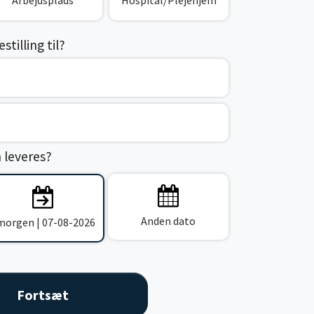
Arbejdsplads
Hospital/Plejehjem
tilling til?
n leveres?
Anden dato
 morgen | 07-08-2026