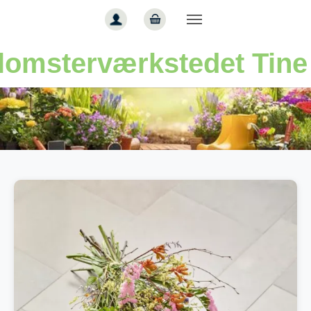
Gå til hoved-indhold
lomsterværkstedet Tine