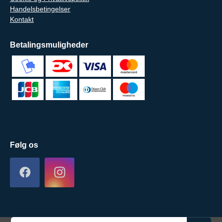
Handelsbetingelser
Kontakt
Betalingsmuligheder
Følg os